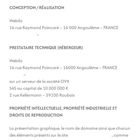
CONCEPTION / RÉALISATION
Webiliz
16 rue Raymond Poincaré – 16 000 Angoulême – FRANCE
www.webiliz.fr
–
contact@webiliz.fr
PRESTATAIRE TECHNIQUE (HÉBERGEUR)
Webiliz
16 rue Raymond Poincaré – 16000 Angoulême – FRANCE
Webiliz
–
contact@webiliz.fr
sur un serveur de la société OVH
SAS au capital de 10 000 000 €
2 rue Kellermann – 59100 Roubaix
PROPRIÉTÉ INTELLECTUELLE, PROPRIÉTÉ INDUSTRIELLE ET
DROITS DE REPRODUCTION
La présentation graphique, le nom de domaine ainsi que chacun
des éléments présents sur le site
maison-bois-concept.fr
, comme